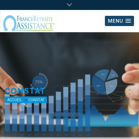
Lun - Ven : 09:00 - 18:00
MENU
09.64.02.66.54
(*Prix d'un appel local)
0 810 20 05 35
(*Surcoût de 0.06€/min)
CONSTAT
ACCUEIL
CONSTAT