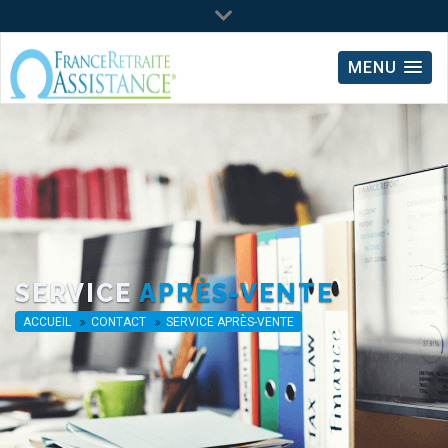
Lun - Ven : 09:00 - 18:00
MENU
09.64.02.66.54
(*Prix d'un appel local)
0 810 20 05 35
(*Surcoût de 0.06€/min)
SERVICE
APRÈS-VENTE
ACCUEIL
CONTACT
SERVICE APRÈS-VENTE